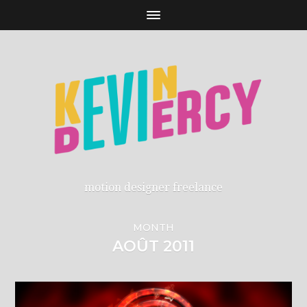
motion designer freelance
MONTH
AOÛT 2011