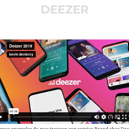
DEEZER