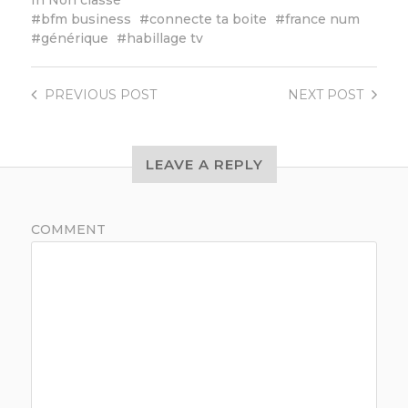
In
Non classé
bfm business
connecte ta boite
france num
générique
habillage tv
PREVIOUS
POST
NEXT
POST
LEAVE A REPLY
COMMENT